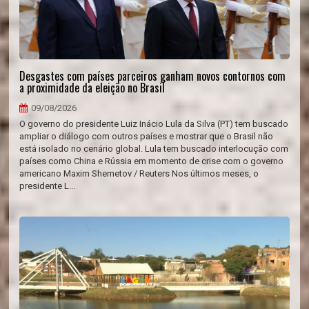
Desgastes com países parceiros ganham novos contornos com
a proximidade da eleição no Brasil
09/08/2026
O governo do presidente Luiz Inácio Lula da Silva (PT) tem buscado
ampliar o diálogo com outros países e mostrar que o Brasil não
está isolado no cenário global. Lula tem buscado interlocução com
países como China e Rússia em momento de crise com o governo
americano Maxim Shemetov / Reuters Nos últimos meses, o
presidente L...