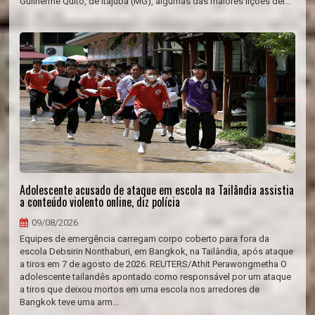
Guilherme Quito, de Itajubá (MG), algumas das maiores lições dei...
Adolescente acusado de ataque em escola na Tailândia assistia
a conteúdo violento online, diz polícia
09/08/2026
Equipes de emergência carregam corpo coberto para fora da
escola Debsirin Nonthaburi, em Bangkok, na Tailândia, após ataque
a tiros em 7 de agosto de 2026. REUTERS/Athit Perawongmetha O
adolescente tailandês apontado como responsável por um ataque
a tiros que deixou mortos em uma escola nos arredores de
Bangkok teve uma arm...