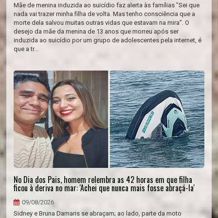
Mãe de menina induzida ao suicídio faz alerta às famílias "Sei que
nada vai trazer minha filha de volta. Mas tenho consciência que a
morte dela salvou muitas outras vidas que estavam na mira”. O
desejo da mãe da menina de 13 anos que morreu após ser
induzida ao suicídio por um grupo de adolescentes pela internet, é
que a tr...
No Dia dos Pais, homem relembra as 42 horas em que filha
ficou à deriva no mar: 'Achei que nunca mais fosse abraçá-la'
09/08/2026
Sidney e Bruna Damaris se abraçam; ao lado, parte da moto