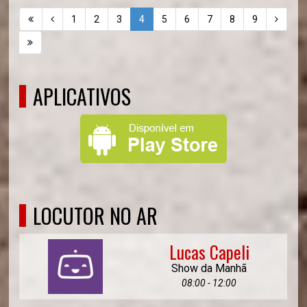
1
2
3
4
5
6
7
8
9
APLICATIVOS
LOCUTOR NO AR
Lucas Capeli
Show da Manhã
08:00 - 12:00